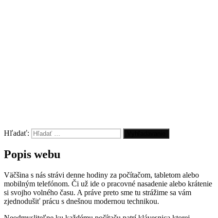
Hľadať:
Vyhľadávanie
Popis webu
Väčšina s nás strávi denne hodiny za počítačom, tabletom alebo
mobilným telefónom. Či už ide o pracovné nasadenie alebo krátenie
si svojho volného času. A práve preto sme tu strážime sa vám
zjednodušiť prácu s dnešnou modernou technikou.
Neodmysliteľne ku každému počítaču patrí klávesnica ktorej