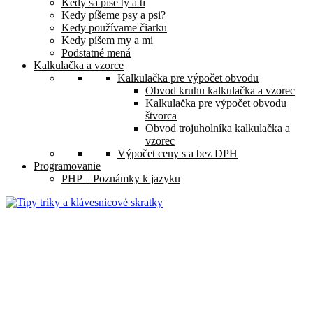
Kedy sa píše ty a ti
Kedy píšeme psy a psi?
Kedy používame čiarku
Kedy píšem my a mi
Podstatné mená
Kalkulačka a vzorce
Kalkulačka pre výpočet obvodu
Obvod kruhu kalkulačka a vzorec
Kalkulačka pre výpočet obvodu
štvorca
Obvod trojuholníka kalkulačka a
vzorec
Výpočet ceny s a bez DPH
Programovanie
PHP – Poznámky k jazyku