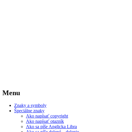
Menu
Znaky a symboly
Špeciálne znaky
Ako napísať copyright
Ako napísať otazník
Ako sa píše Anglicka Libra
Ako sa píše delené – delenie