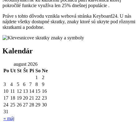
pokročilé funkcie využíva len 25% dnešnej populácie .
Práve s tohto dôvodu vznikla webová stránka Keyboard24. U nás
nájdete všetky dostupné skratky, znaky ktoré sú ukryte pod rôznymi
skratkami a podobne.
Kalendár
august 2026
Po
Ut
St
Št
Pi
So
Ne
1
2
3
4
5
6
7
8
9
10
11
12
13
14
15
16
17
18
19
20
21
22
23
24
25
26
27
28
29
30
31
« máj