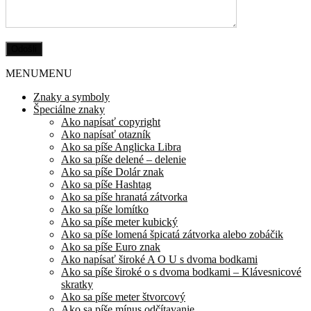
MENU
MENU
Znaky a symboly
Špeciálne znaky
Ako napísať copyright
Ako napísať otazník
Ako sa píše Anglicka Libra
Ako sa píše delené – delenie
Ako sa píše Dolár znak
Ako sa píše Hashtag
Ako sa píše hranatá zátvorka
Ako sa píše lomítko
Ako sa píše meter kubický
Ako sa píše lomená špicatá zátvorka alebo zobáčik
Ako sa píše Euro znak
Ako napísať široké A O U s dvoma bodkami
Ako sa píše široké o s dvoma bodkami – Klávesnicové
skratky
Ako sa píše meter štvorcový
Ako sa píše mínus odčítavanie