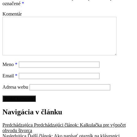
označené
*
Komentár
Meno
*
Email
*
Adresa webu
Navigácia v článku
Predchádzajúca
Predchádzajúci článok:
Kalkulačka pre výpočet
obvodu štvorca
Nasledujúca
Ďalší článok:
Ako napísať otazník na klávesnici