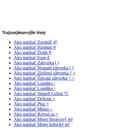
Najzaujímavejšie témy
Ako napísať Zavináč @
Ako napísať Hashtag #
Ako napísať Dolár $
Ako napísať Euro €
Ako napísať Zátvorka ( )
Ako napísať Hranatá zátvorka [ ]
Ako napísať Zložená zátvorka { }
Ako napísať Špicatá zátvorka < >
Ako napísať Lomítko /
Ako napísať Lomítko \
Ako napísať Stupeň Celzia °C
Ako napísať Delenie ÷
Ako napísať Plus +
Ako napísať Mínus –
Ako napísať Rovná sa =
Ako napísať Meter štvorcový m²
Ako napísať Meter kubický m³