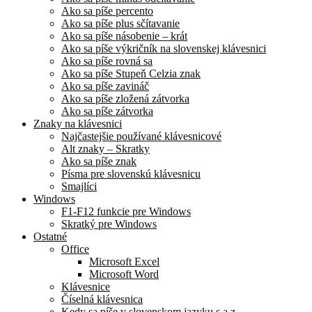
Ako sa píše percento
Ako sa píše plus sčítavanie
Ako sa píše násobenie – krát
Ako sa píše výkričník na slovenskej klávesnici
Ako sa píše rovná sa
Ako sa píše Stupeň Celzia znak
Ako sa píše zavináč
Ako sa píše zložená zátvorka
Ako sa píše zátvorka
Znaky na klávesnici
Najčastejšie používané klávesnicové
Alt znaky – Skratky
Ako sa píše znak
Písma pre slovenskú klávesnicu
Smajlíci
Windows
F1-F12 funkcie pre Windows
Skratký pre Windows
Ostatné
Office
Microsoft Excel
Microsoft Word
Klávesnice
Číselná klávesnica
Kedy sa píše v slovenskom jazyku s a z