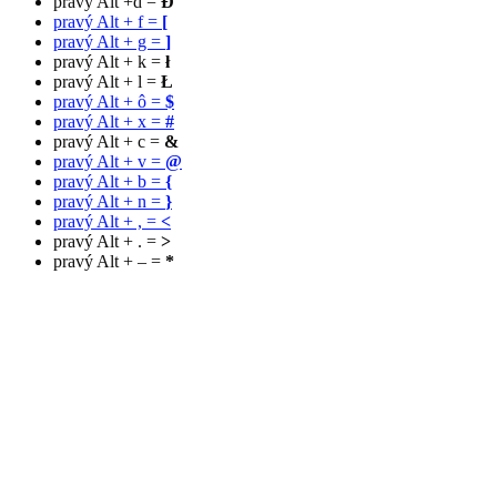
pravý Alt +d =
Đ
pravý Alt + f =
[
pravý Alt + g =
]
pravý Alt + k =
ł
pravý Alt + l =
Ł
pravý Alt + ô =
$
pravý Alt + x =
#
pravý Alt + c =
&
pravý Alt + v =
@
pravý Alt + b =
{
pravý Alt + n =
}
pravý Alt + , =
<
pravý Alt + . =
>
pravý Alt + – =
*