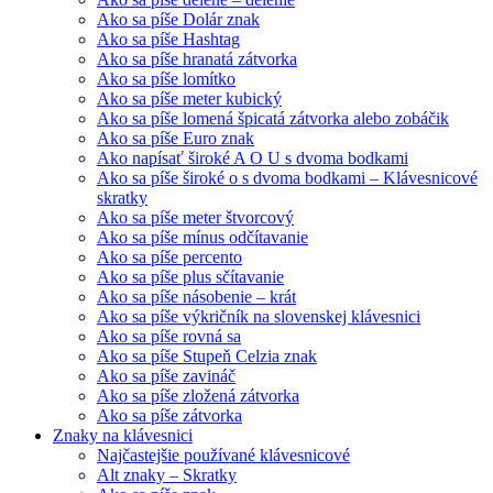
Ako sa píše Dolár znak
Ako sa píše Hashtag
Ako sa píše hranatá zátvorka
Ako sa píše lomítko
Ako sa píše meter kubický
Ako sa píše lomená špicatá zátvorka alebo zobáčik
Ako sa píše Euro znak
Ako napísať široké A O U s dvoma bodkami
Ako sa píše široké o s dvoma bodkami – Klávesnicové
skratky
Ako sa píše meter štvorcový
Ako sa píše mínus odčítavanie
Ako sa píše percento
Ako sa píše plus sčítavanie
Ako sa píše násobenie – krát
Ako sa píše výkričník na slovenskej klávesnici
Ako sa píše rovná sa
Ako sa píše Stupeň Celzia znak
Ako sa píše zavináč
Ako sa píše zložená zátvorka
Ako sa píše zátvorka
Znaky na klávesnici
Najčastejšie používané klávesnicové
Alt znaky – Skratky