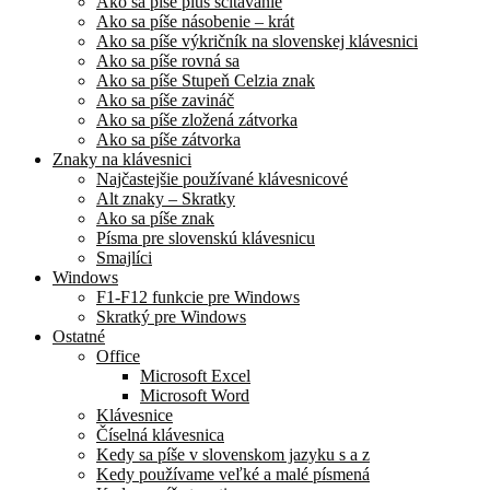
Ako sa píše plus sčítavanie
Ako sa píše násobenie – krát
Ako sa píše výkričník na slovenskej klávesnici
Ako sa píše rovná sa
Ako sa píše Stupeň Celzia znak
Ako sa píše zavináč
Ako sa píše zložená zátvorka
Ako sa píše zátvorka
Znaky na klávesnici
Najčastejšie používané klávesnicové
Alt znaky – Skratky
Ako sa píše znak
Písma pre slovenskú klávesnicu
Smajlíci
Windows
F1-F12 funkcie pre Windows
Skratký pre Windows
Ostatné
Office
Microsoft Excel
Microsoft Word
Klávesnice
Číselná klávesnica
Kedy sa píše v slovenskom jazyku s a z
Kedy používame veľké a malé písmená