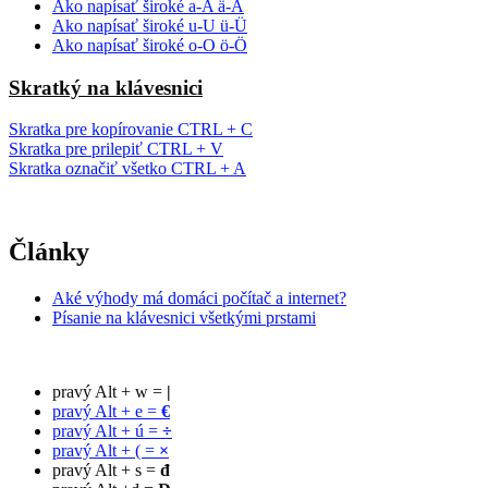
Ako napísať široké a-A ä-Ä
Ako napísať široké u-U ü-Ü
Ako napísať široké o-O ö-Ö
Skratký na klávesnici
Skratka pre kopírovanie CTRL + C
Skratka pre prilepiť CTRL + V
Skratka označiť všetko CTRL + A
Články
Aké výhody má domáci počítač a internet?
Písanie na klávesnici všetkými prstami
pravý Alt + w =
|
pravý Alt + e =
€
pravý Alt + ú =
÷
pravý Alt + ( =
×
pravý Alt + s =
đ