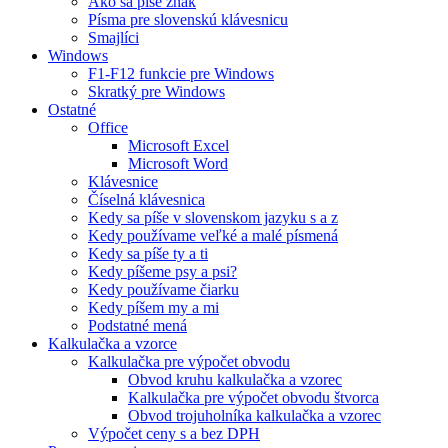
Ako sa píše znak
Písma pre slovenskú klávesnicu
Smajlíci
Windows
F1-F12 funkcie pre Windows
Skratký pre Windows
Ostatné
Office
Microsoft Excel
Microsoft Word
Klávesnice
Číselná klávesnica
Kedy sa píše v slovenskom jazyku s a z
Kedy používame veľké a malé písmená
Kedy sa píše ty a ti
Kedy píšeme psy a psi?
Kedy používame čiarku
Kedy píšem my a mi
Podstatné mená
Kalkulačka a vzorce
Kalkulačka pre výpočet obvodu
Obvod kruhu kalkulačka a vzorec
Kalkulačka pre výpočet obvodu štvorca
Obvod trojuholníka kalkulačka a vzorec
Výpočet ceny s a bez DPH